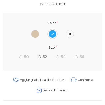
Cod.:
SITUATION
*
Color
*
Size
50
52
54
56
Aggiungi alla lista dei desideri
Confronta
Invia ad un amico