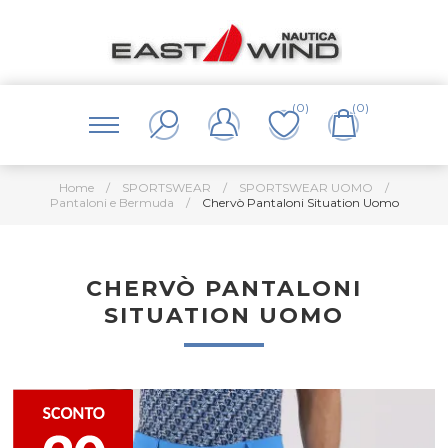
(0)
(0)
Home
/
SPORTSWEAR
/
SPORTSWEAR UOMO
/
Pantaloni e Bermuda
/
Chervò Pantaloni Situation Uomo
CHERVÒ PANTALONI
SITUATION UOMO