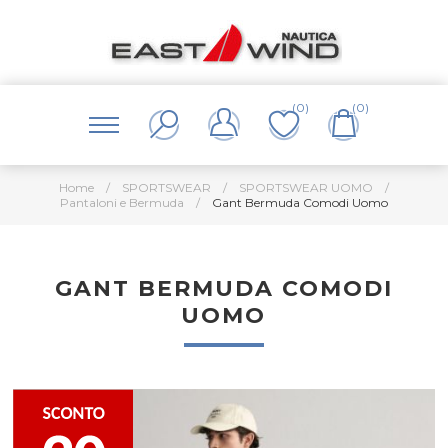
(0)
(0)
Home
/
SPORTSWEAR
/
SPORTSWEAR UOMO
/
Pantaloni e Bermuda
/
Gant Bermuda Comodi Uomo
GANT BERMUDA COMODI
UOMO