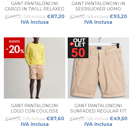
GANT PANTALONCINI
GANT PANTALONCINI IN
CARGO IN TWILL RELAXED
SEERSUCKER UOMO
FIT UOMO
€87,20
€93,20
€109,00 IVA inclusa
€116,50 IVA inclusa
IVA inclusa
IVA inclusa
GANT PANTALONCINI
GANT PANTALONCINI
LOGO CON COULISSE
SUNFADED REGULAR FIT
UOMO
UOMO
€87,60
€49,50
€109,50 IVA inclusa
€99,00 IVA inclusa
IVA inclusa
IVA inclusa