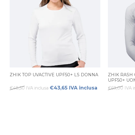
ZHIK TOP UVACTIVE UPF50+ LS DONNA
ZHIK RASH
UPF50+ U
€43,65 IVA inclusa
€48,50 IVA inclusa
€69,00 IVA i