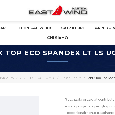
AR
TECHNICAL WEAR
CALZATURE
ARREDO 
CHI SIAMO
K TOP ECO SPANDEX LT LS 
HNICAL WEAR
/
TECNICO UOMO
/
Polo e T-shirt
/
Zhik Top Eco Spa
Realizzata grazie al contributo 
è stata progettata per gli spor
eccezionalmente traspirante