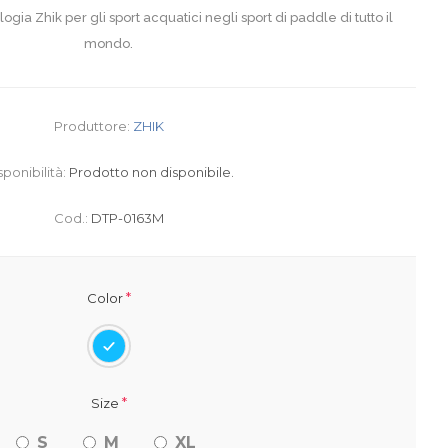
ogia Zhik per gli sport acquatici negli sport di paddle di tutto il
mondo.
Produttore:
ZHIK
sponibilità:
Prodotto non disponibile.
Cod.:
DTP-0163M
*
Color
*
Size
S
M
XL