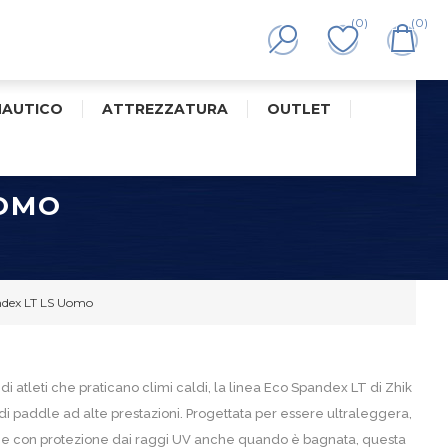
(0)
(0)
NAUTICO
ATTREZZATURA
OUTLET
UOMO
ndex LT LS Uomo
di atleti che praticano climi caldi, la linea Eco Spandex LT di Zhik
t di paddle ad alte prestazioni. Progettata per essere ultraleggera,
 e con protezione dai raggi UV anche quando è bagnata, questa