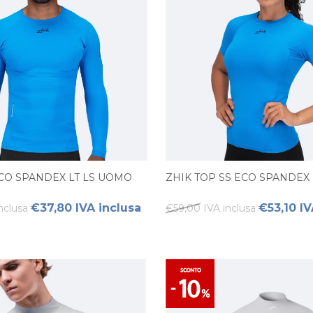
ECO SPANDEX LT LS UOMO
ZHIK TOP SS ECO SPANDEX
€37,80 IVA inclusa
€53,10 IV
nclusa
€59,00 IVA inclusa