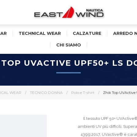
AR
TECHNICAL WEAR
CALZATURE
ARREDO 
CHI SIAMO
 TOP UVACTIVE UPF50+ LS 
ICAL WEAR
/
TECNICO DONNA
/
Polo e T-shirt
/
Zhik Top UVActiv
Il tessuto UPF 50+ UVActive®
ambienti UV più difficili. Supe
4399:2017, UVactive® è carat