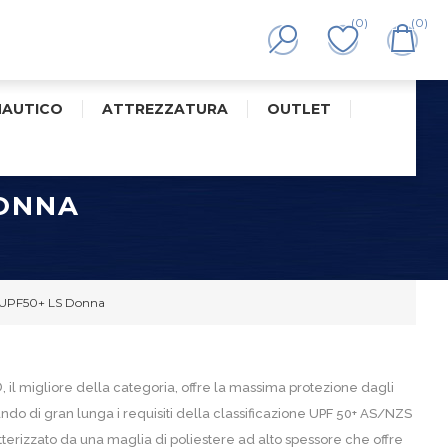
(0)
(0)
NAUTICO
ATTREZZATURA
OUTLET
DONNA
e UPF50+ LS Donna
, il migliore della categoria, offre la massima protezione dagli
rando di gran lunga i requisiti della classificazione UPF 50+ AS/NZS
terizzato da una maglia di poliestere ad alto spessore che offre