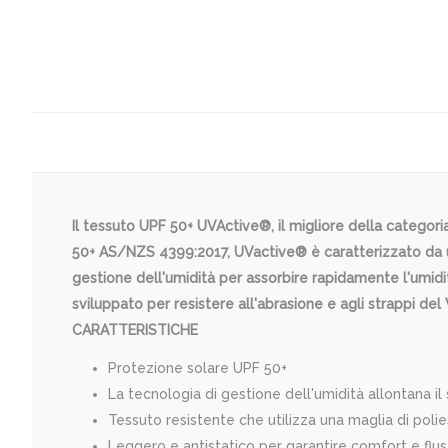
Il tessuto UPF 50+ UVActive®, il migliore della categoria
50+ AS/NZS 4399:2017, UVactive® è caratterizzato da un
gestione dell'umidità per assorbire rapidamente l'umidi
sviluppato per resistere all'abrasione e agli strappi del 
CARATTERISTICHE
Protezione solare UPF 50+
La tecnologia di gestione dell'umidità allontana il
Tessuto resistente che utilizza una maglia di poli
Leggero e antistatico per garantire comfort e flus