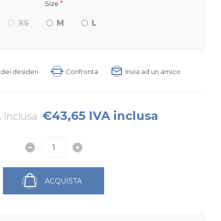
*
Size
XS
M
L
a dei desideri
Confronta
Invia ad un amico
€43,65 IVA inclusa
 inclusa
ACQUISTA