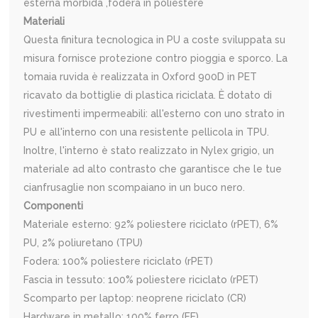
esterna morbida ,fodera in poliestere
Materiali
Questa finitura tecnologica in PU a coste sviluppata su
misura fornisce protezione contro pioggia e sporco. La
tomaia ruvida è realizzata in Oxford 900D in PET
ricavato da bottiglie di plastica riciclata. È dotato di
rivestimenti impermeabili: all'esterno con uno strato in
PU e all'interno con una resistente pellicola in TPU.
Inoltre, l'interno è stato realizzato in Nylex grigio, un
materiale ad alto contrasto che garantisce che le tue
cianfrusaglie non scompaiano in un buco nero.
Componenti
Materiale esterno: 92% poliestere riciclato (rPET), 6%
PU, 2% poliuretano (TPU)
Fodera: 100% poliestere riciclato (rPET)
Fascia in tessuto: 100% poliestere riciclato (rPET)
Scomparto per laptop: neoprene riciclato (CR)
Hardware in metallo: 100% ferro (FE)