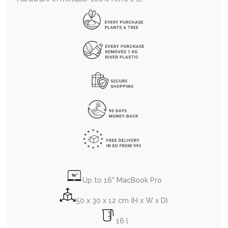
Up to 16" MacBook Pro
50 x 30 x 12 cm (H x W x D)
16 l