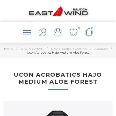
(0)
(0)
Home
/
SPORTSWEAR
/
SPORTSWEAR DONNA
/
Accessori
/
Ucon Acrobatics Hajo Medium Aloe Forest
UCON ACROBATICS HAJO
MEDIUM ALOE FOREST