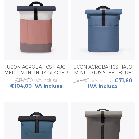
UCON ACROBATICS HAJO
UCON ACROBATICS HAJO
MEDIUM INFINITY GLACIER
MINI LOTUS STEEL BLUE
GREY-DARK ROSE
€130,00 IVA inclusa
€71,60
€89,50 IVA inclusa
€104,00 IVA inclusa
IVA inclusa