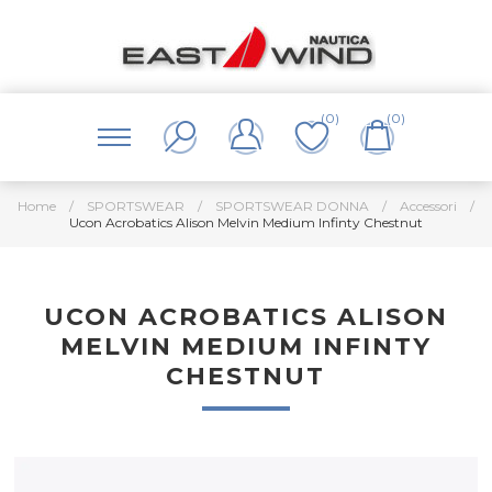
(0)
(0)
Home
/
SPORTSWEAR
/
SPORTSWEAR DONNA
/
Accessori
/
Ucon Acrobatics Alison Melvin Medium Infinty Chestnut
UCON ACROBATICS ALISON
MELVIN MEDIUM INFINTY
CHESTNUT