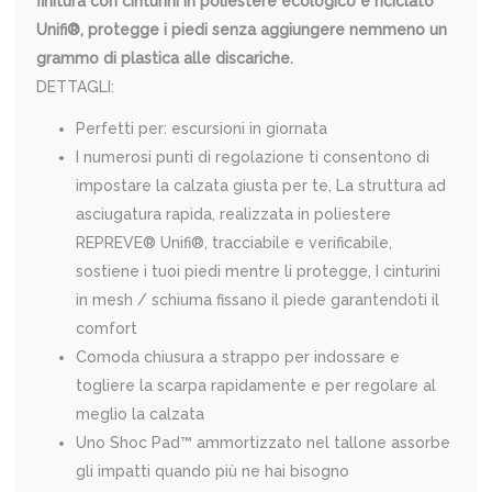
finitura con cinturini in poliestere ecologico e riciclato
Unifi®, protegge i piedi senza aggiungere nemmeno un
grammo di plastica alle discariche.
DETTAGLI:
Perfetti per: escursioni in giornata
I numerosi punti di regolazione ti consentono di
impostare la calzata giusta per te, La struttura ad
asciugatura rapida, realizzata in poliestere
REPREVE® Unifi®, tracciabile e verificabile,
sostiene i tuoi piedi mentre li protegge, I cinturini
in mesh / schiuma fissano il piede garantendoti il
comfort
Comoda chiusura a strappo per indossare e
togliere la scarpa rapidamente e per regolare al
meglio la calzata
Uno Shoc Pad™ ammortizzato nel tallone assorbe
gli impatti quando più ne hai bisogno