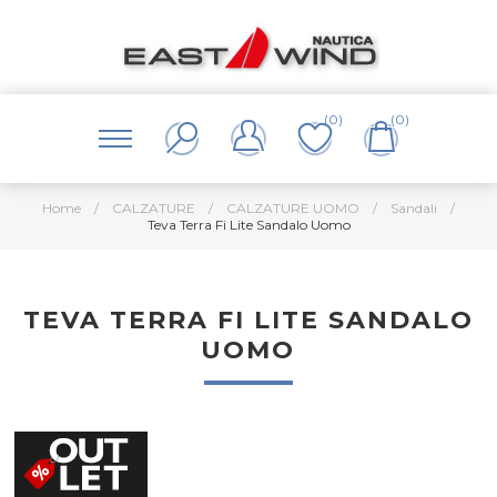
(0)
(0)
Home
/
CALZATURE
/
CALZATURE UOMO
/
Sandali
/
Teva Terra Fi Lite Sandalo Uomo
TEVA TERRA FI LITE SANDALO
UOMO