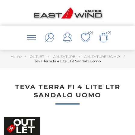
(0)
(0)
Home
/
OUTLET
/
CALZATURE
/
CALZATURE UOMO
/
Teva Terra Fi 4 Lite LTR Sandalo Uomo
TEVA TERRA FI 4 LITE LTR
SANDALO UOMO