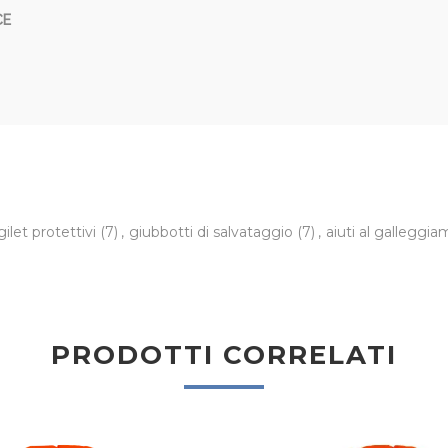
CE
gilet protettivi
(7)
,
giubbotti di salvataggio
(7)
,
aiuti al galleggi
PRODOTTI CORRELATI