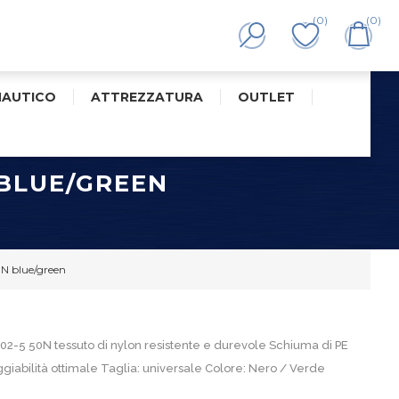
(0)
(0)
NAUTICO
ATTREZZATURA
OUTLET
 BLUE/GREEN
0N blue/green
02-5 50N tessuto di nylon resistente e durevole Schiuma di PE
iabilità ottimale Taglia: universale Colore: Nero / Verde