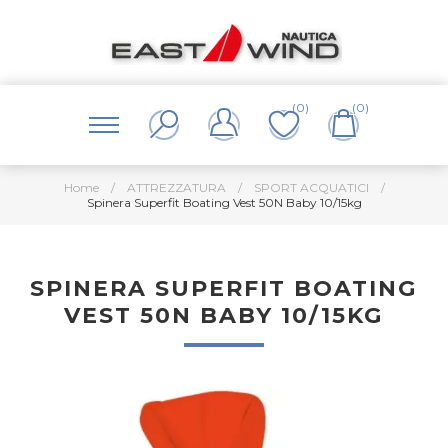
(0)
(0)
Home
/
ATTREZZATURA
/
SPORT ACQUATICI
/
Spinera Superfit Boating Vest 50N Baby 10/15kg
SPINERA SUPERFIT BOATING
VEST 50N BABY 10/15KG