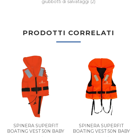
giubbotti di salvataggi
(2)
PRODOTTI CORRELATI
SPINERA SUPERFIT
SPINERA SUPERFIT
BOATING VEST 50N BABY
BOATING VEST 50N BABY
10/15KG
15/20KG