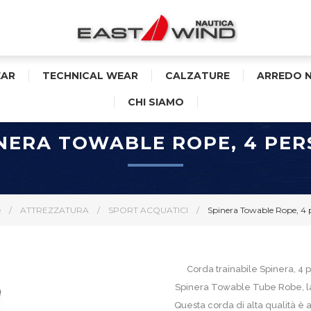
AR
TECHNICAL WEAR
CALZATURE
ARREDO 
CHI SIAMO
NERA TOWABLE ROPE, 4 PE
e
/
ATTREZZATURA
/
SPORT ACQUATICI
/
Spinera Towable Rope, 4 
Corda trainabile Spinera, 4
Spinera Towable Tube Robe, la 
Questa corda di alta qualità è 