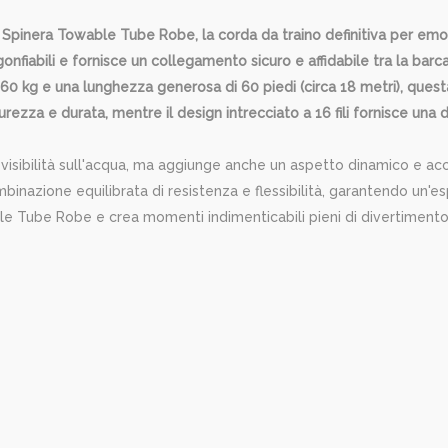
pinera Towable Tube Robe, la corda da traino definitiva per emoz
fiabili e fornisce un collegamento sicuro e affidabile tra la barca 
60 kg e una lunghezza generosa di 60 piedi (circa 18 metri), quest
urezza e durata, mentre il design intrecciato a 16 fili fornisce un
 visibilità sull'acqua, ma aggiunge anche un aspetto dinamico e acc
mbinazione equilibrata di resistenza e flessibilità, garantendo un'
le Tube Robe e crea momenti indimenticabili pieni di divertimento