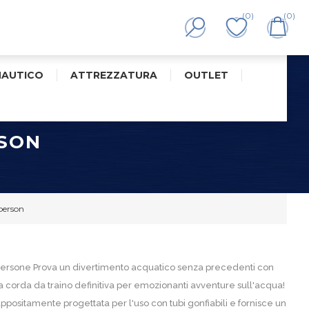
(0)
(0)
NAUTICO
ATTREZZATURA
OUTLET
RSON
person
 persone Prova un divertimento acquatico senza precedenti con
corda da traino definitiva per emozionanti avventure sull'acqua!
appositamente progettata per l'uso con tubi gonfiabili e fornisce un