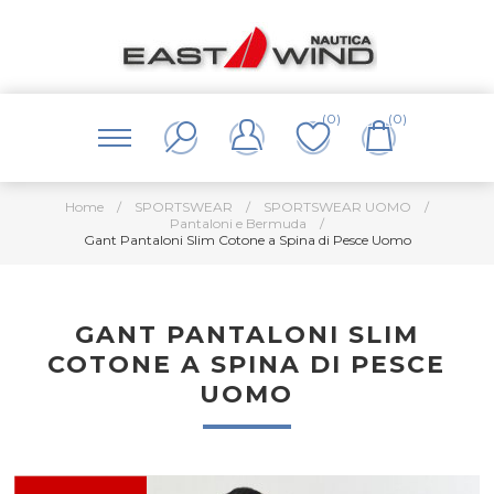
(0)
(0)
Home
/
SPORTSWEAR
/
SPORTSWEAR UOMO
/
Pantaloni e Bermuda
/
Gant Pantaloni Slim Cotone a Spina di Pesce Uomo
GANT PANTALONI SLIM
COTONE A SPINA DI PESCE
UOMO