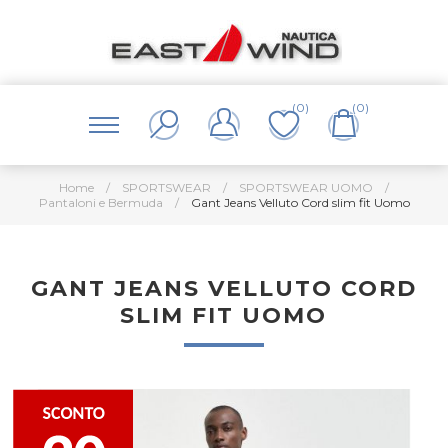
(0)
(0)
Home
/
SPORTSWEAR
/
SPORTSWEAR UOMO
/
Pantaloni e Bermuda
/
Gant Jeans Velluto Cord slim fit Uomo
GANT JEANS VELLUTO CORD
SLIM FIT UOMO