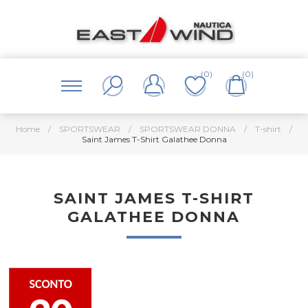
(0)
(0)
Home
/
SPORTSWEAR
/
SPORTSWEAR DONNA
/
T-shirt
/
Saint James T-Shirt Galathee Donna
SAINT JAMES T-SHIRT
GALATHEE DONNA