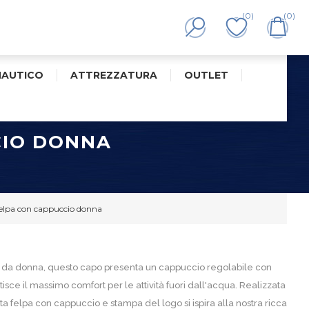
(0)
(0)
NAUTICO
ATTREZZATURA
OUTLET
CIO DONNA
felpa con cappuccio donna
re da donna, questo capo presenta un cappuccio regolabile con
tisce il massimo comfort per le attività fuori dall'acqua. Realizzata
a felpa con cappuccio e stampa del logo si ispira alla nostra ricca