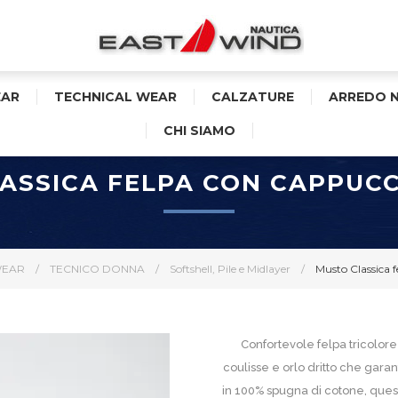
AR
TECHNICAL WEAR
CALZATURE
ARREDO 
CHI SIAMO
ASSICA FELPA CON CAPPUC
WEAR
/
TECNICO DONNA
/
Softshell, Pile e Midlayer
/
Musto Classica 
Confortevole felpa tricolo
coulisse e orlo dritto che garan
in 100% spugna di cotone, quest