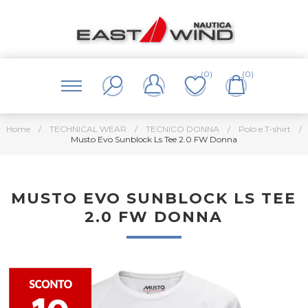
(0)
(0)
Home
/
TECHNICAL WEAR
/
TECNICO DONNA
/
Polo e T-shirt
/
Musto Evo Sunblock Ls Tee 2.0 FW Donna
MUSTO EVO SUNBLOCK LS TEE
2.0 FW DONNA