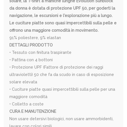
solare, la T-shirt a maniche lunghe Evolution Sunblock
da donna è dotata di protezione UPF 50, per goderti la
navigazione, le escursioni e l'esplorazione più a lungo.
Le cuciture piatte sono quasi impercettibili sulla pelle e
offrono una maggiore comodità in movimento.
91% poliestere, 9% elastan
DETTAGLI PRODOTTO
• Tessuto con finitura traspirante
• Pattina con 4 bottoni
• Protezione UPF (Fattore di protezione dei raggi
ultravioletti) 50 che fa da scudo in caso di esposizione
solare elevata
• Cuciture piatte quasi impercettibili sulla pelle per una
maggiore comodità
• Colletto a coste
CURA E MANUTENZIONE
Non usare detersivi biologici, non usare ammorbidenti,
lavare con colori simili