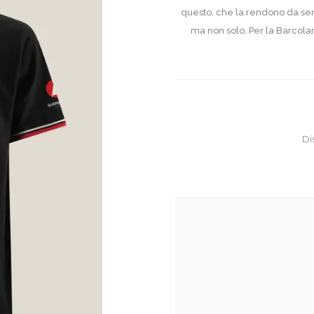
questo, che la rendono da semp
ma non solo. Per la Barcola
Di