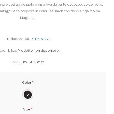
re così apprezzata e distintiva da parte del pubblico dei velisti
na®57 viene proposta in color Jet Black con doppia riga in Viva
Magenta.
Produttore:
MURPHY & NYE
sponibilità:
Prodotto non disponibile.
Cod.:
T10001px9032
*
Color
*
Size