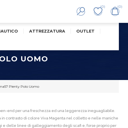
(0)
(0)
NAUTICO
ATTREZZATURA
OUTLET
POLO UOMO
na57 Plenty Polo Uomo
open-end per una freschezza ed una leggerezza ineguagliabile.
a in contrasto di colore Viva Magenta nel colletto e nelle maniche
gi e delle linee di galleggiamento degli scafi e, forse proprio per