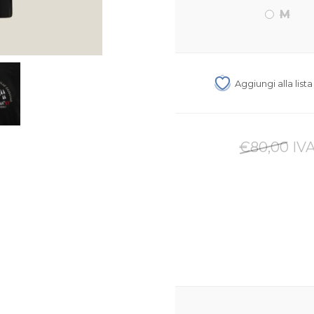
M
Aggiungi alla list
€80,00 IVA