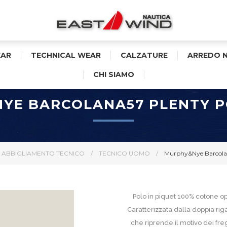
AR
TECHNICAL WEAR
CALZATURE
ARREDO 
CHI SIAMO
YE BARCOLANA57 PLENTY 
ABBIGLIAMENTO TECNICO
/
TECNICO UOMO
/
Murphy&Nye Barcola
Polo in piquet 100% cotone 
Caratterizzata dalla doppia rig
che riprende il motivo dei fre