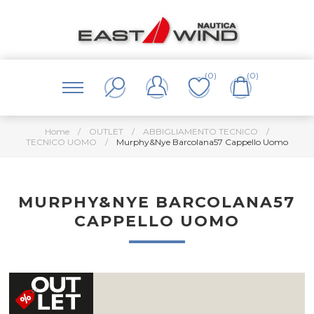
(0)
(0)
Home
/
OUTLET
/
ABBIGLIAMENTO TECNICO
/
TECNICO UOMO
/
Murphy&Nye Barcolana57 Cappello Uomo
MURPHY&NYE BARCOLANA57
CAPPELLO UOMO