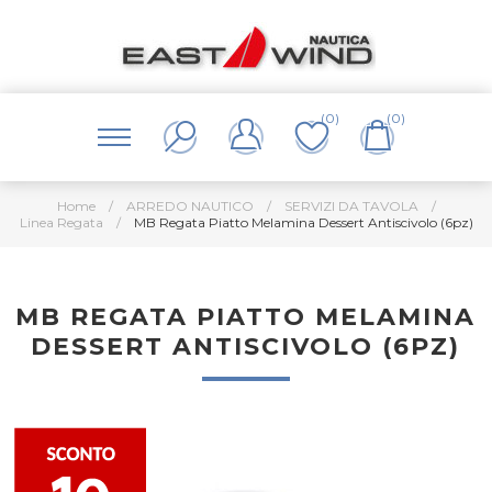
(0)
(0)
Home
/
ARREDO NAUTICO
/
SERVIZI DA TAVOLA
/
Linea Regata
/
MB Regata Piatto Melamina Dessert Antiscivolo (6pz)
MB REGATA PIATTO MELAMINA
DESSERT ANTISCIVOLO (6PZ)