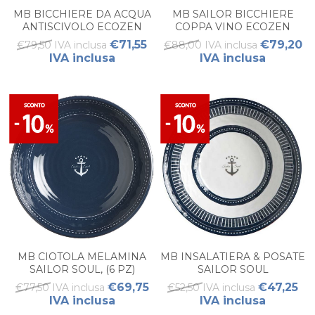
MB BICCHIERE DA ACQUA
MB SAILOR BICCHIERE
ANTISCIVOLO ECOZEN
COPPA VINO ECOZEN
PARTY – TRASPARENTE (6
ANTISCIVOLO 6PZ
€71,55
€79,20
€79,50 IVA inclusa
€88,00 IVA inclusa
PZ)
IVA inclusa
IVA inclusa
MB CIOTOLA MELAMINA
MB INSALATIERA & POSATE
SAILOR SOUL, (6 PZ)
SAILOR SOUL
€69,75
€47,25
€77,50 IVA inclusa
€52,50 IVA inclusa
IVA inclusa
IVA inclusa