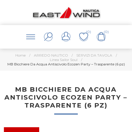
(0)
(0)
Home
/
ARREDO NAUTICO
/
SERVIZI DA TAVOLA
/
Linea Sailor Soul
/
MB Bicchiere Da Acqua Antiscivolo Ecozen Party – Trasparente (6 pz)
MB BICCHIERE DA ACQUA
ANTISCIVOLO ECOZEN PARTY –
TRASPARENTE (6 PZ)