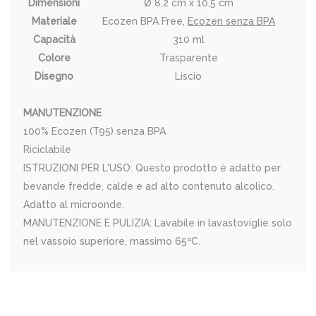
Dimensioni
Ø 8,2 cm x 10,5 cm
Materiale
Ecozen BPA Free,
Ecozen senza BPA
Capacità
310 ml
Colore
Trasparente
Disegno
Liscio
MANUTENZIONE
100% Ecozen (T95) senza BPA
Riciclabile
ISTRUZIONI PER L'USO: Questo prodotto è adatto per
bevande fredde, calde e ad alto contenuto alcolico.
Adatto al microonde.
MANUTENZIONE E PULIZIA: Lavabile in lavastoviglie solo
nel vassoio superiore, massimo 65ºC.