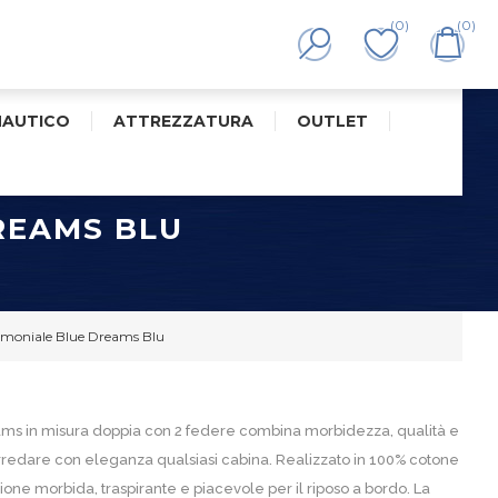
(0)
(0)
NAUTICO
ATTREZZATURA
OUTLET
REAMS BLU
moniale Blue Dreams Blu
eams in misura doppia con 2 federe combina morbidezza, qualità e
redare con eleganza qualsiasi cabina. Realizzato in 100% cotone
zione morbida, traspirante e piacevole per il riposo a bordo. La