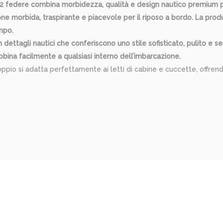
 2 federe combina morbidezza, qualità e design nautico premium p
one morbida, traspirante e piacevole per il riposo a bordo. La produ
empo.
dettagli nautici che conferiscono uno stile sofisticato, pulito e s
ina facilmente a qualsiasi interno dell’imbarcazione.
oppio si adatta perfettamente ai letti di cabine e cuccette, offre