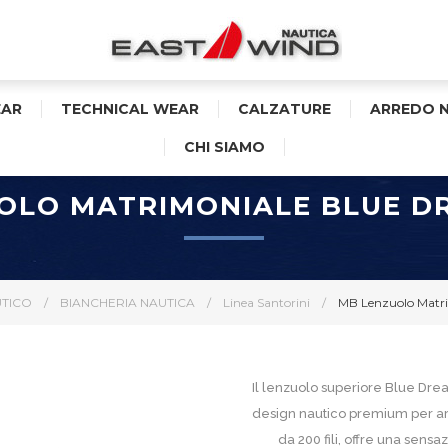
AR
TECHNICAL WEAR
CALZATURE
ARREDO 
CHI SIAMO
OLO MATRIMONIALE BLUE D
TICO
/
BIANCHERIA NAUTICA
/
Linea Santorini
/
MB Lenzuolo Matri
Il lenzuolo superiore Blue Dr
design nautico premium per ar
da 200 fili, offre una sensa