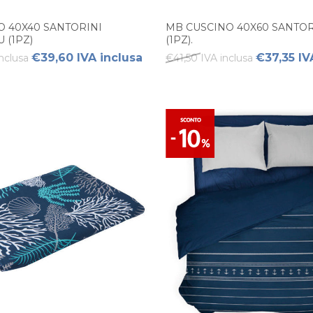
O 40X40 SANTORINI
MB CUSCINO 40X60 SANTOR
 (1PZ)
(1PZ).
€39,60 IVA inclusa
€37,35 IV
nclusa
€41,50 IVA inclusa