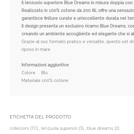
Il lenzuolo superiore Blue Dreams in misura doppia con
Realizzato in 100% cotone da 200 fili, offre una sensazi
garantisce finiture curate e un’eccellente durata nel t
Il design presenta un esclusivo ricamo Blue Dreams, con 
creando un ambiente accogliente ed elegante che si abb
Grazie al suo formato pratico e versatile, questo set d
riposo in mare.
Informazioni aggiuntive
Colore Blu
Materiale 100% cotone
ETICHETTA DEL PRODOTTO
collezioni
(111)
,
lenzuola superiori
(3)
,
blue dreams
(2)