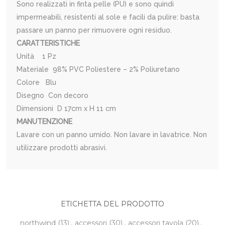
Sono realizzati in finta pelle (PU) e sono quindi
impermeabili, resistenti al sole e facili da pulire: basta
passare un panno per rimuovere ogni residuo.
CARATTERISTICHE
Unità 1 Pz
Materiale 98% PVC Poliestere – 2% Poliuretano
Colore Blu
Disegno Con decoro
Dimensioni D 17cm x H 11 cm
MANUTENZIONE
Lavare con un panno umido. Non lavare in lavatrice. Non
utilizzare prodotti abrasivi.
ETICHETTA DEL PRODOTTO
northwind
(13)
,
accessori
(30)
,
accessori tavola
(20)
,