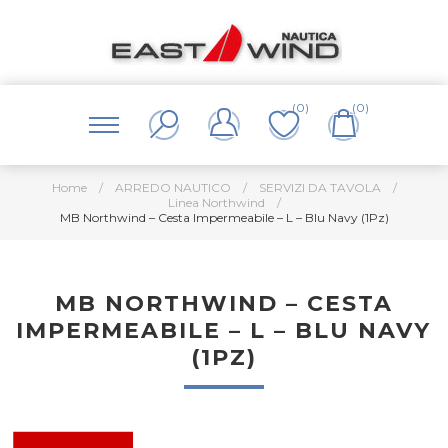
(0)
(0)
Home
/
ARREDO NAUTICO
/
SERVIZI DA TAVOLA
/
Linea Northwind
/
MB Northwind – Cesta Impermeabile – L – Blu Navy (1Pz)
MB NORTHWIND – CESTA
IMPERMEABILE – L – BLU NAVY
(1PZ)