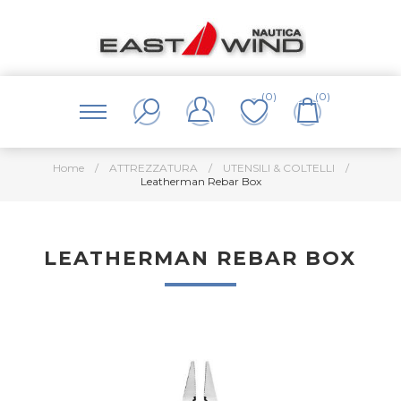
(0)
(0)
Home
/
ATTREZZATURA
/
UTENSILI & COLTELLI
/
Leatherman Rebar Box
LEATHERMAN REBAR BOX