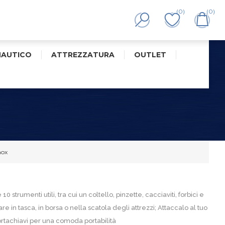
(0)
(0)
NAUTICO
ATTREZZATURA
OUTLET
nox
strumenti utili, tra cui un coltello, pinzette, cacciaviti, forbici e
re in tasca, in borsa o nella scatola degli attrezzi; Attaccalo al tuo
rtachiavi per una comoda portabilità