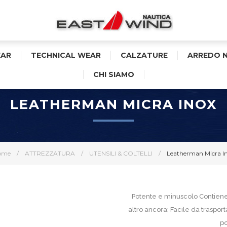
AR
TECHNICAL WEAR
CALZATURE
ARREDO 
CHI SIAMO
LEATHERMAN MICRA INOX
ome
/
ATTREZZATURA
/
UTENSILI & COLTELLI
/
Leatherman Micra I
Potente e minuscolo Contiene 10 
altro ancora; Facile da trasporta
po