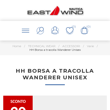
(0)
(0)
Home
/
TECHNICAL WEAR
/
ACCESSORI
/
Varie
/
HH Borsa a tracolla Wanderer Unisex
HH BORSA A TRACOLLA
WANDERER UNISEX