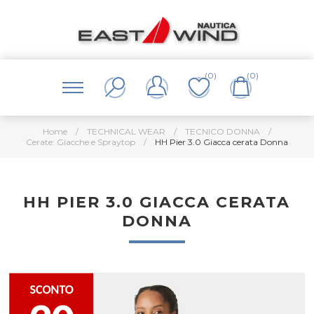
(0)
(0)
Home
/
TECHNICAL WEAR
/
TECNICO DONNA
/
Cerate: Giacche e Spraytop
/
HH Pier 3.0 Giacca cerata Donna
HH PIER 3.0 GIACCA CERATA
DONNA