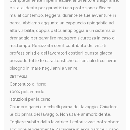
Completamente impermeabile, antivento e traspirante,
è stata ideata per garantirti una protezione efficace,
ma, al contempo, leggera, durante le tue avventure in
barca. Abbiamo aggiunto un cappuccio ripiegabile ad
alta visibilità, doppia patta antipioggia e un sistema di
drenaggio per garantire maggiore sicurezza in caso di
maltempo. Realizzata con il contributo dei velisti
professionisti e dei lavoratori costieri, questa giacca
possiede tutte le caratteristiche essenziali di cui avrai
bisogno in mare negli anni a venire.
DETTAGLI
Contenuto di fibre:
100% poliammide
Istruzioni per la cura:
Chiudere ganci e occhielli prima del lavaggio. Chiudere
le zip prima del lavaggio. Non usare ammorbidente.
Togliere subito dalla lavatrice. I colori vivaci potrebbero
scolorire leggermente. Asciugare in asciugatrice il capo