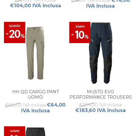
€130,00 IVA inclusa
€76,00
€95,00 IVA inclusa
€104,00 IVA inclusa
IVA inclusa
HH QD CARGO PANT
MUSTO EVO
UOMO
PERFORMANCE TROUSERS
UOMO
€64,00
€204,00 IVA inclusa
€80,00 IVA inclusa
€183,60 IVA inclusa
IVA inclusa