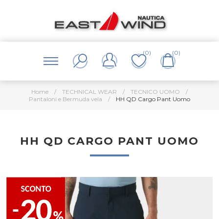
(0)
(0)
Home
/
TECHNICAL WEAR
/
TECNICO UOMO
/
Pantaloni e Bermuda vela
/
HH QD Cargo Pant Uomo
HH QD CARGO PANT UOMO