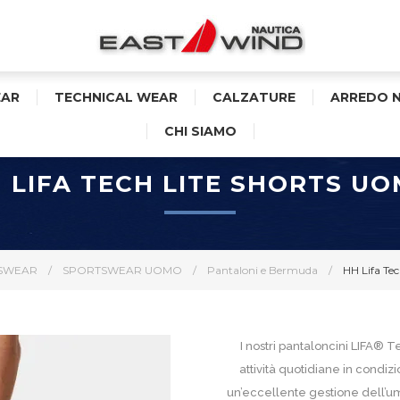
AR
TECHNICAL WEAR
CALZATURE
ARREDO 
CHI SIAMO
 LIFA TECH LITE SHORTS U
SWEAR
/
SPORTSWEAR UOMO
/
Pantaloni e Bermuda
/
HH Lifa Te
I nostri pantaloncini LIFA® 
attività quotidiane in condi
un’eccellente gestione dell’umi