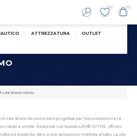
(0)
(0)
NAUTICO
ATTREZZATURA
OUTLET
OMO
ch Lite Shorts Uomo
Tech Lite Shorts da uomo sono progettati per l’escursionismo e le
zioni calde e umide. Realizzati con tessuto LIFA® ACTIVE, offrono
dità ed elasticità, oltre a una sensazione morbida al tatto. La vita