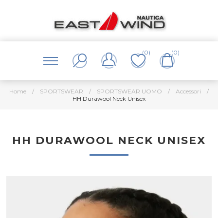
(0)
(0)
Home
/
SPORTSWEAR
/
SPORTSWEAR UOMO
/
Accessori
/
HH Durawool Neck Unisex
HH DURAWOOL NECK UNISEX