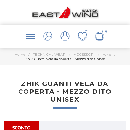
(0)
(0)
Home
/
TECHNICAL WEAR
/
ACCESSORI
/
Varie
/
Zhik Guanti vela da coperta - Mezzo dito Unisex
ZHIK GUANTI VELA DA
COPERTA - MEZZO DITO
UNISEX