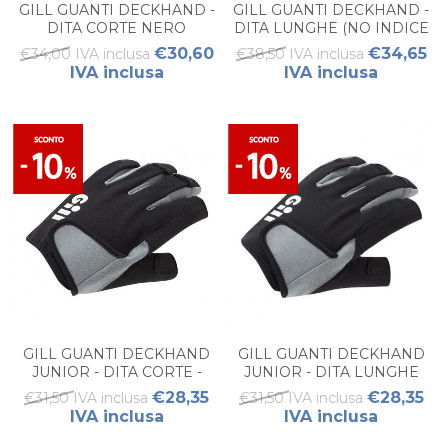
GILL GUANTI DECKHAND -
GILL GUANTI DECKHAND -
DITA CORTE NERO
DITA LUNGHE (NO INDICE
E POLLICE)
€30,60
€34,65
€34,00 IVA inclusa
€38,50 IVA inclusa
IVA inclusa
IVA inclusa
GILL GUANTI DECKHAND
GILL GUANTI DECKHAND
JUNIOR - DITA CORTE -
JUNIOR - DITA LUNGHE
NERO
(NO INDICE E POLLICE) -
€28,35
€28,35
€31,50 IVA inclusa
€31,50 IVA inclusa
NERO
IVA inclusa
IVA inclusa