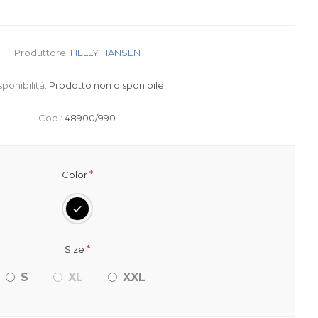
Produttore:
HELLY HANSEN
sponibilità:
Prodotto non disponibile.
Cod.:
48900/990
*
Color
*
Size
S
XL
XXL