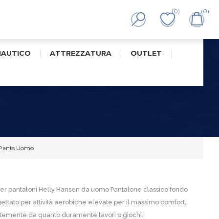
(0)
(0)
NAUTICO
ATTREZZATURA
OUTLET
 Pants Uomo
er pantaloni Helly Hansen da uomo Pantalone classico fondo
ettato per attività aerobiche elevate per il massimo comfort,
emente da quanto duramente lavori o giochi.