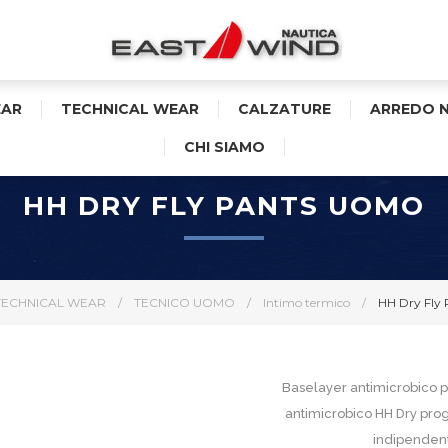
AR
TECHNICAL WEAR
CALZATURE
ARREDO 
CHI SIAMO
HH DRY FLY PANTS UOMO
TECHNICAL WEAR
/
TECNICO UOMO
/
Intimo termico
/
HH Dry Fly
Baselayer antimicrobico p
antimicrobico HH Dry prog
indipendent