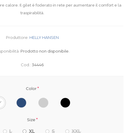
e calore. Il gilet è foderato in rete per aumentare il comfort e la
traspirabilità.
Produttore:
HELLY HANSEN
sponibilità:
Prodotto non disponibile.
Cod.:
34446
*
Color
*
Size
L
XL
S
XXL