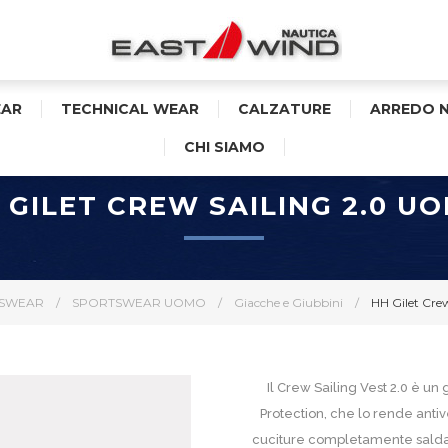
AR
TECHNICAL WEAR
CALZATURE
ARREDO 
CHI SIAMO
 GILET CREW SAILING 2.0 U
SWEAR
/
SPORTSWEAR UOMO
/
Giacche e Giubbini
/
HH Gilet Cre
Il Crew Sailing Vest 2.0 è u
Protection, che lo rende anti
cuciture completamente saldate