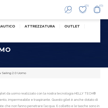
(0)
(0)
NAUTICO
ATTREZZATURA
OUTLET
OMO
w Sailing 2.0 Uomo
n gilet da uomo realizzato con la nostra tecnologia HELLY TECH®
vento, impermeabile e traspirante. Questo gilet è anche dotato di
 che non fanno penetrare l’acqua. Il colletto e le tasche sono in