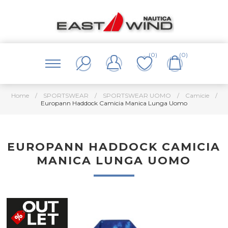
(0)
(0)
Home
/
SPORTSWEAR
/
SPORTSWEAR UOMO
/
Camicie
/
Europann Haddock Camicia Manica Lunga Uomo
EUROPANN HADDOCK CAMICIA
MANICA LUNGA UOMO