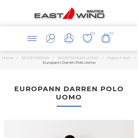
(0)
(0)
Home
/
SPORTSWEAR
/
SPORTSWEAR UOMO
/
Polo e T-shirt
/
Europann Darren Polo Uomo
EUROPANN DARREN POLO
UOMO