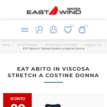
(0)
(0)
Home
/
SPORTSWEAR
/
SPORTSWEAR DONNA
/
Maglie e Top
/
EA7 Abito in Viscosa Stretch a costine Donna
EA7 ABITO IN VISCOSA
STRETCH A COSTINE DONNA