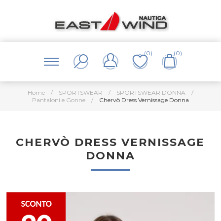
(0)
(0)
Home
/
SPORTSWEAR
/
SPORTSWEAR DONNA
/
Pantaloni e Gonne
/
Chervò Dress Vernissage Donna
CHERVÒ DRESS VERNISSAGE
DONNA