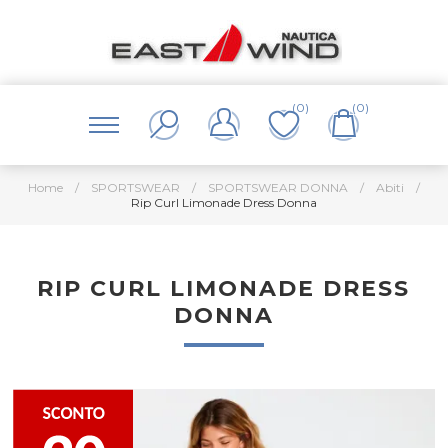
(0)
(0)
Home
/
SPORTSWEAR
/
SPORTSWEAR DONNA
/
Abiti
/
Rip Curl Limonade Dress Donna
RIP CURL LIMONADE DRESS
DONNA