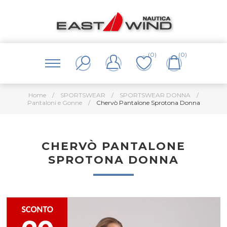
(0)
(0)
Home
/
SPORTSWEAR
/
SPORTSWEAR DONNA
/
Pantaloni e Gonne
/
Chervò Pantalone Sprotona Donna
CHERVÒ PANTALONE
SPROTONA DONNA