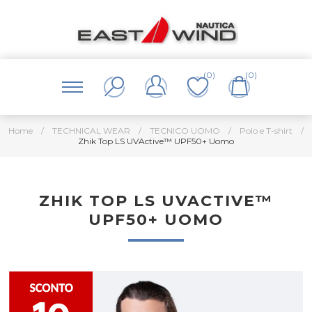
(0)
(0)
Home
/
TECHNICAL WEAR
/
TECNICO UOMO
/
Polo e T-shirt
/
Zhik Top LS UVActive™ UPF50+ Uomo
ZHIK TOP LS UVACTIVE™
UPF50+ UOMO