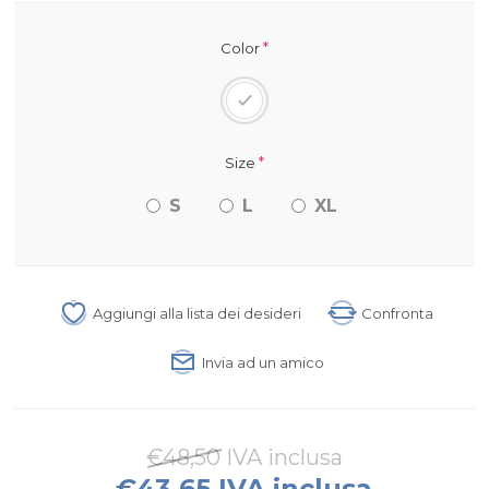
*
Color
*
Size
S
L
XL
Aggiungi alla lista dei desideri
Confronta
Invia ad un amico
€48,50 IVA inclusa
€43,65 IVA inclusa