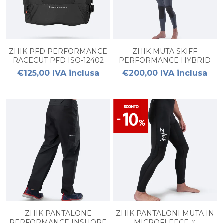
ZHIK PFD PERFORMANCE
ZHIK MUTA SKIFF
RACECUT PFD ISO-12402
PERFORMANCE HYBRID
UOMO
GEAR™ DA UOMO
€125,00 IVA inclusa
€200,00 IVA inclusa
ZHIK PANTALONE
ZHIK PANTALONI MUTA IN
PERFORMANCE INSHORE
MICROFLEECE™