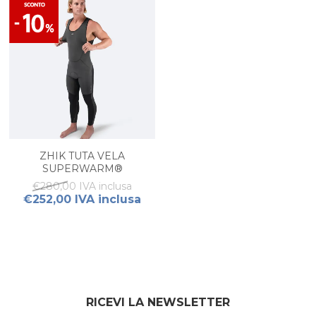
ZHIK TUTA VELA
SUPERWARM®
PERFORMANCE UOMO
€280,00 IVA inclusa
€252,00 IVA inclusa
RICEVI LA NEWSLETTER