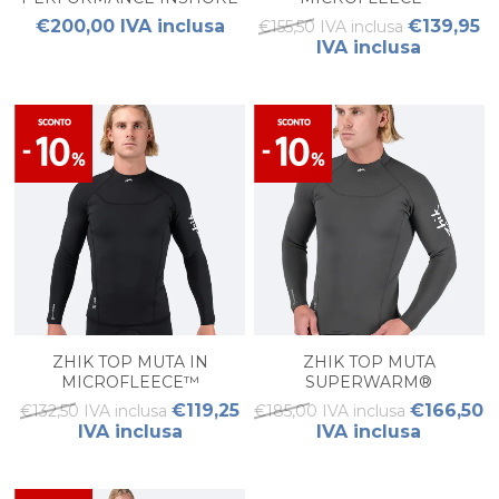
INS400™ DA UOMO
PERFORMANCE UOMO
€200,00 IVA inclusa
€139,95
€155,50 IVA inclusa
IVA inclusa
ZHIK TOP MUTA IN
ZHIK TOP MUTA
MICROFLEECE™
SUPERWARM®
PERFORMANCE UOMO
PERFORMANCE UOMO
€119,25
€166,50
€132,50 IVA inclusa
€185,00 IVA inclusa
IVA inclusa
IVA inclusa