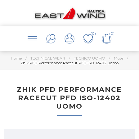
(0)
(0)
Home
/
TECHNICAL WEAR
/
TECNICO UOMO
/
Mute
/
Zhik PFD Performance Racecut PFD ISO-12402 Uomo
ZHIK PFD PERFORMANCE
RACECUT PFD ISO-12402
UOMO