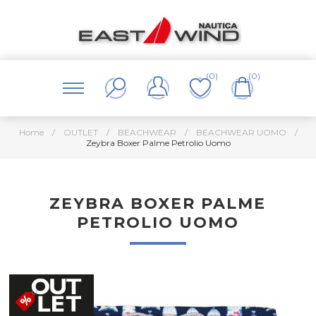
(0)
(0)
Home
/
OUTLET
/
BEACHWEAR
/
BEACHWEAR UOMO
/
Zeybra Boxer Palme Petrolio Uomo
ZEYBRA BOXER PALME
PETROLIO UOMO