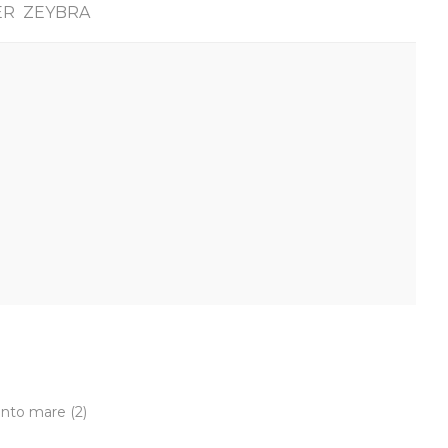
ER ZEYBRA
ento mare
(2)