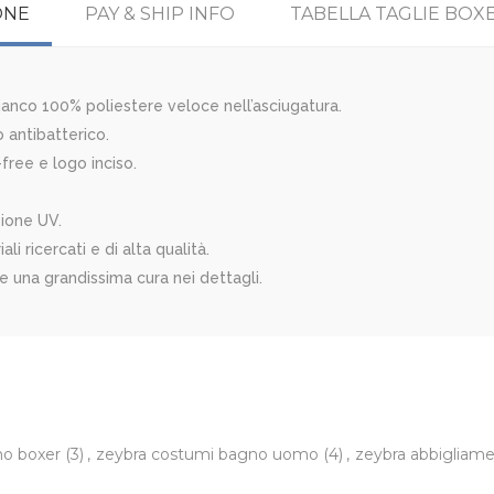
ONE
PAY & SHIP INFO
TABELLA TAGLIE BOX
anco 100% poliestere veloce nell’asciugatura.
 antibatterico.
free e logo inciso.
zione UV.
i ricercati e di alta qualità.
 e una grandissima cura nei dettagli.
mo boxer
(3)
,
zeybra costumi bagno uomo
(4)
,
zeybra abbigliam