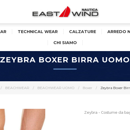
AR
TECHNICAL WEAR
CALZATURE
ARREDO 
CHI SIAMO
ZEYBRA BOXER BIRRA UOMO
/
BEACHWEAR
/
BEACHWEAR UOMO
/
Boxer
/
Zeybra Boxer Bi
Zeybra - Costume da bag