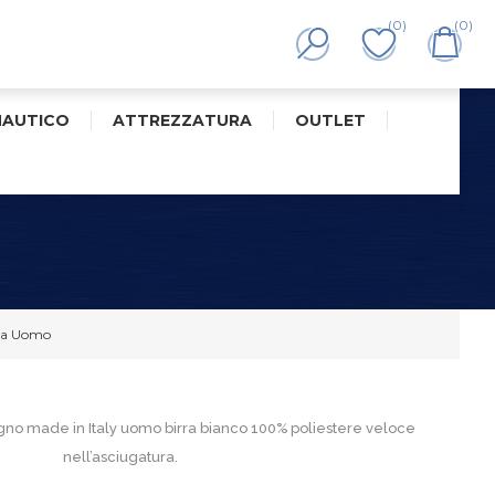
(0)
(0)
NAUTICO
ATTREZZATURA
OUTLET
rra Uomo
no made in Italy uomo birra bianco 100% poliestere veloce
nell’asciugatura.