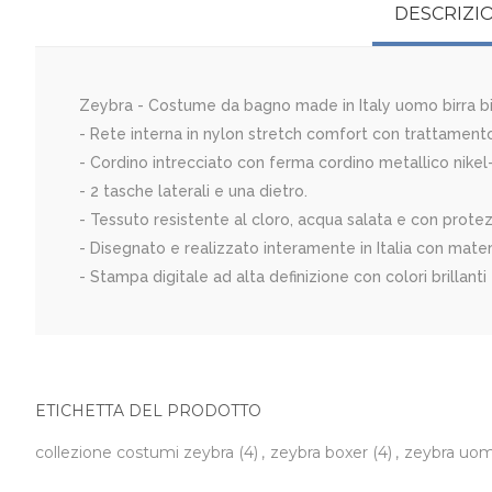
DESCRIZI
Zeybra - Costume da bagno made in Italy uomo birra bi
- Rete interna in nylon stretch comfort con trattamento
- Cordino intrecciato con ferma cordino metallico nikel-
- 2 tasche laterali e una dietro.
- Tessuto resistente al cloro, acqua salata e con prote
- Disegnato e realizzato interamente in Italia con material
- Stampa digitale ad alta definizione con colori brillanti
ETICHETTA DEL PRODOTTO
collezione costumi zeybra
(4)
,
zeybra boxer
(4)
,
zeybra uo