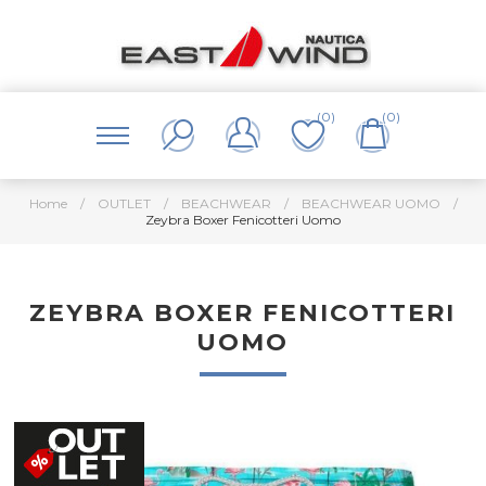
(0)
(0)
Home
/
OUTLET
/
BEACHWEAR
/
BEACHWEAR UOMO
/
Zeybra Boxer Fenicotteri Uomo
ZEYBRA BOXER FENICOTTERI
UOMO