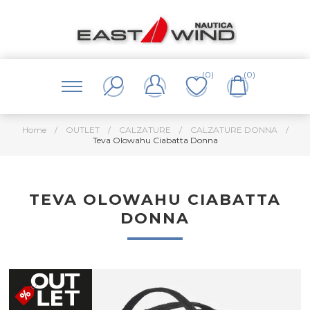
(0)
(0)
Home
/
OUTLET
/
CALZATURE
/
CALZATURE DONNA
/
Teva Olowahu Ciabatta Donna
TEVA OLOWAHU CIABATTA
DONNA