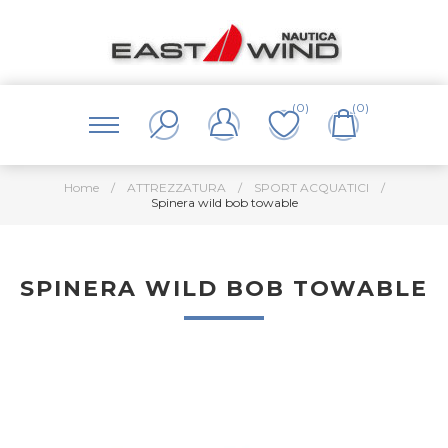
(0)
(0)
Home
/
ATTREZZATURA
/
SPORT ACQUATICI
/
Spinera wild bob towable
SPINERA WILD BOB TOWABLE