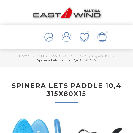
(0)
(0)
Home
/
ATTREZZATURA
/
SPORT ACQUATICI
/
Spinera Lets Paddle 10,4 315x80x15
SPINERA LETS PADDLE 10,4
315X80X15