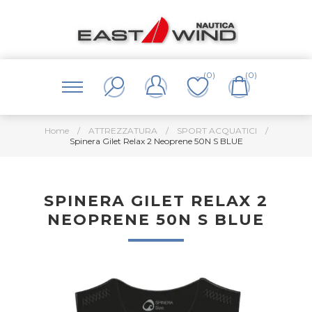
(0)
(0)
Home
/
ATTREZZATURA
/
SPORT ACQUATICI
/
Spinera Gilet Relax 2 Neoprene 50N S BLUE
SPINERA GILET RELAX 2
NEOPRENE 50N S BLUE