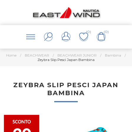
(0)
(0)
Home
/
BEACHWEAR
/
BEACHWEAR JUNIOR
/
Bambina
/
Zeybra Slip Pesci Japan Bambina
ZEYBRA SLIP PESCI JAPAN
BAMBINA