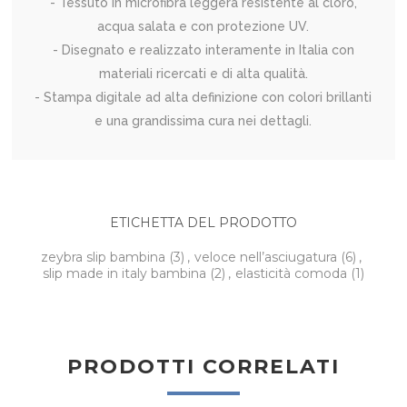
- Tessuto in microfibra leggera resistente al cloro,
acqua salata e con protezione UV.
- Disegnato e realizzato interamente in Italia con
materiali ricercati e di alta qualità.
- Stampa digitale ad alta definizione con colori brillanti
e una grandissima cura nei dettagli.
ETICHETTA DEL PRODOTTO
zeybra slip bambina
(3)
,
veloce nell’asciugatura
(6)
,
slip made in italy bambina
(2)
,
elasticità comoda
(1)
PRODOTTI CORRELATI