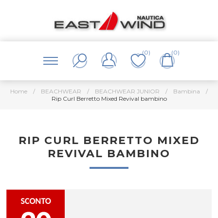
(0)
(0)
Home
/
BEACHWEAR
/
BEACHWEAR JUNIOR
/
Bambina
/
Rip Curl Berretto Mixed Revival bambino
RIP CURL BERRETTO MIXED
REVIVAL BAMBINO