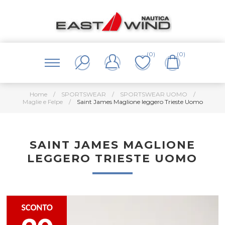
(0)
(0)
Home
/
SPORTSWEAR
/
SPORTSWEAR UOMO
/
Maglie e Felpe
/
Saint James Maglione leggero Trieste Uomo
SAINT JAMES MAGLIONE
LEGGERO TRIESTE UOMO